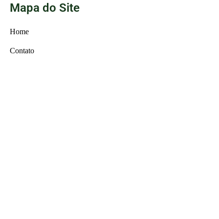
Mapa do Site
Home
Contato
Sobre nós
Abertura de Empresa
Contabilidade
BPO Financeiro
Administração de Condomínio
Contato
Rua Armando de Oliveira Cobra nº 50, Salas 1115/1116 -